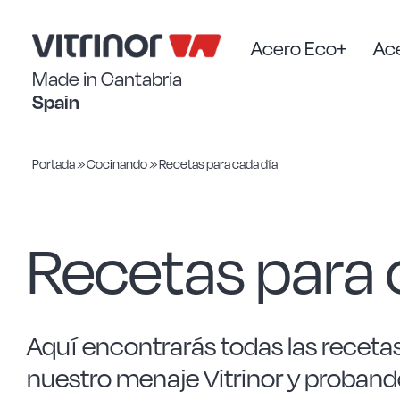
Saltar
al
contenido
Acero Eco+
Ace
Made in Cantabria
Spain
Portada
»
Cocinando
»
Recetas para cada día
Recetas para 
Aquí encontrarás todas las recet
nuestro menaje Vitrinor y probando