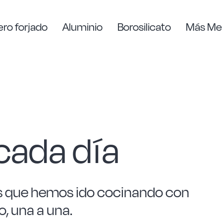
ro forjado
Aluminio
Borosilicato
Más Me
cada día
as que hemos ido cocinando con
, una a una.