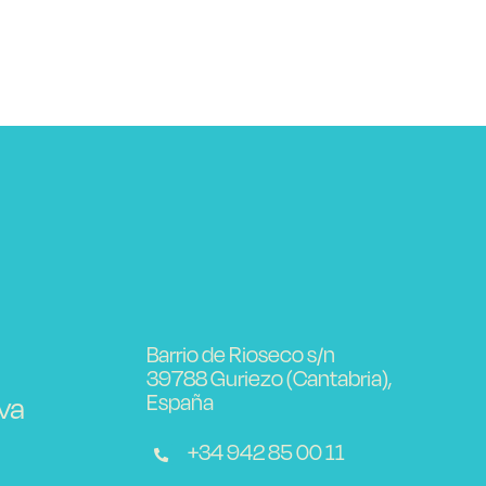
Barrio de Rioseco s/n
39788 Guriezo (Cantabria),
España
va
+34 942 85 00 11