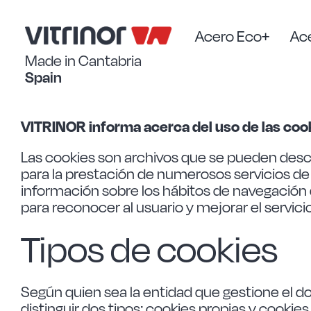
Saltar
al
contenido
Acero Eco+
Ace
Made in Cantabria
Spain
VITRINOR informa acerca del uso de las coo
Las cookies son archivos que se pueden desca
para la prestación de numerosos servicios de
información sobre los hábitos de navegación d
para reconocer al usuario y mejorar el servici
Tipos de cookies
Según quien sea la entidad que gestione el d
distinguir dos tipos: cookies propias y cookies