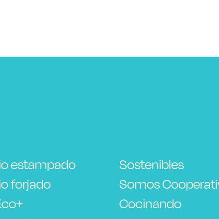
io estampado
Sostenibles
o forjado
Somos Cooperati
Eco+
Cocinando