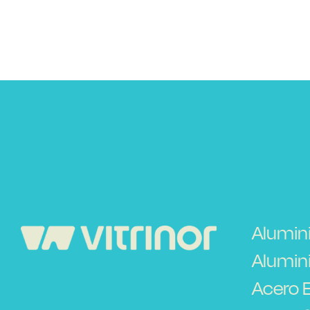
Alumin
Alumini
Acero 