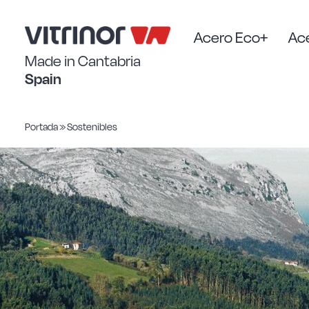
Saltar
al
contenido
Acero Eco+
Ace
Made in Cantabria
Spain
Portada
»
Sostenibles