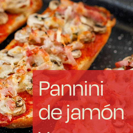
Acero forjado
Borosilicato
Más Menaje
Sostenibles
Pannini
Somos Cooperativa
de jamón
Cocinando