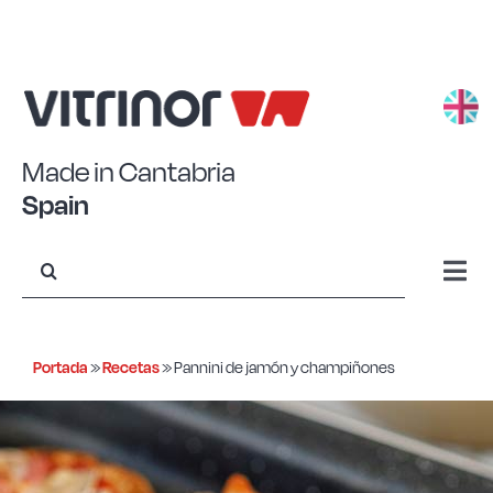
Saltar
al
contenido
Made in Cantabria
Spain
Buscar:
Togg
Navi
Aluminio estampado
Portada
»
Recetas
»
Pannini de jamón y champiñones
Aluminio forjado
Acero Eco+