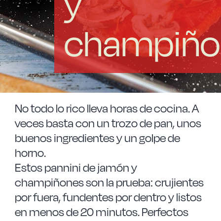
y
Las Noticias
champiño
Instrucciones de seguridad
FAQ
Contacto
No todo lo rico lleva horas de cocina. A
veces basta con un trozo de pan, unos
buenos ingredientes y un golpe de
horno.
Estos pannini de jamón y
champiñones son la prueba: crujientes
por fuera, fundentes por dentro y listos
en menos de 20 minutos. Perfectos