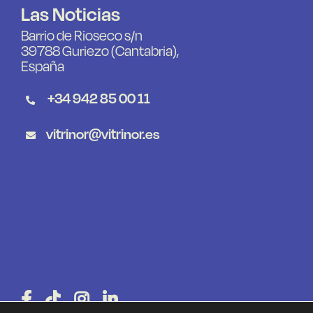
Las Noticias
Barrio de Rioseco s/n
39788 Guriezo (Cantabria),
España
+34 942 85 00 11
vitrinor@vitrinor.es