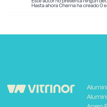
Este autor no presenta ningún deta
Hasta ahora Chema ha creado 0 en
Alumin
Alumini
Acero 