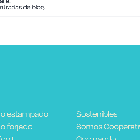
lle.
tradas de blog.
io estampado
Sostenibles
o forjado
Somos Cooperati
Eco+
Cocinando