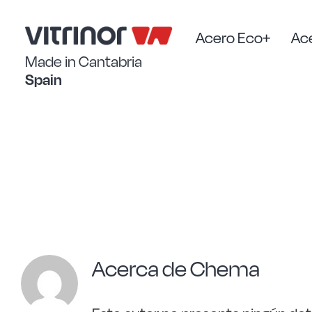
Saltar
al
contenido
Acero Eco+
Ace
Made in Cantabria
Spain
Acerca de
Chema