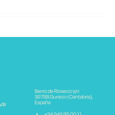
Barrio de Rioseco s/n
39788 Guriezo (Cantabria),
España
va
+34 942 85 00 11