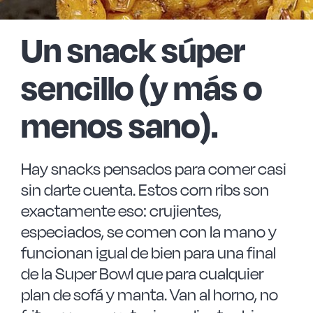
Las Noticias
Un snack súper
Instrucciones de seguridad
sencillo (y más o
FAQ
menos sano).
Contacto
Hay snacks pensados para comer casi
sin darte cuenta. Estos
corn ribs
son
exactamente eso: crujientes,
especiados, se comen con la mano y
funcionan igual de bien para una final
de la Super Bowl que para cualquier
plan de sofá y manta. Van al horno, no