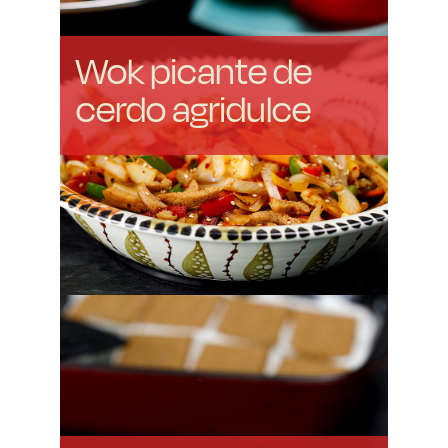
Wok picante de
cerdo agridulce