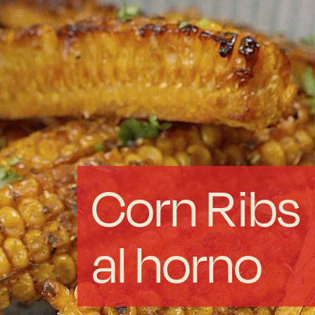
Acero forjado
Borosilicato
Más Menaje
Sostenibles
Corn Ribs
Somos Cooperativa
al horno
Cocinando