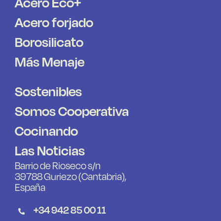
Acero Eco+
Acero forjado
Borosilicato
Más Menaje
Sostenibles
Somos Cooperativa
Cocinando
Las Noticias
Barrio de Rioseco s/n
39788 Guriezo (Cantabria),
España
+34 942 85 00 11