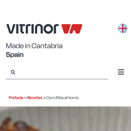
Saltar
al
contenido
Made in Cantabria
Spain
Buscar:
Togg
Navi
Aluminio estampado
Portada
»
Recetas
»
Corn Ribs al horno
Aluminio forjado
Acero Eco+