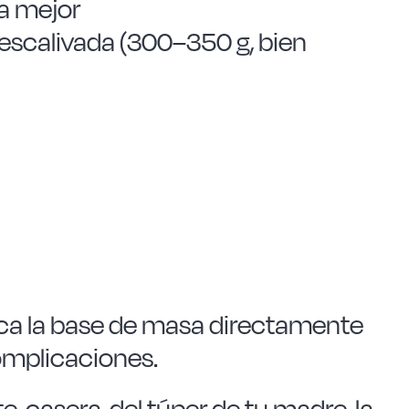
ga mejor
 escalivada (300–350 g, bien
loca la base de masa directamente
complicaciones.
e, casera, del túper de tu madre, la