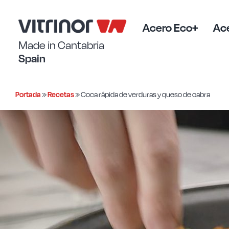
Saltar
al
contenido
Acero Eco+
Ace
Made in Cantabria
Spain
Portada
»
Recetas
»
Coca rápida de verduras y queso de cabra