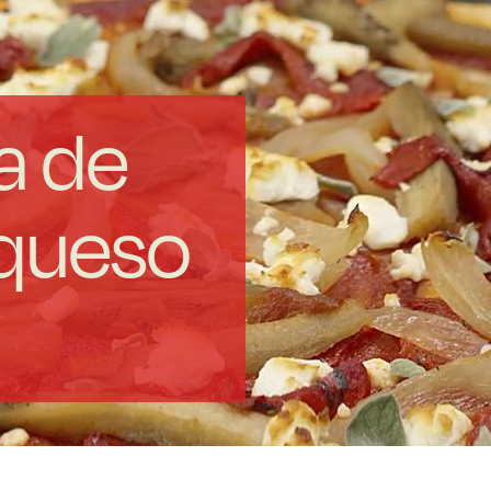
a de
 queso