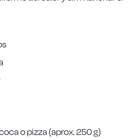
os
a
r
oca o pizza (aprox. 250 g)