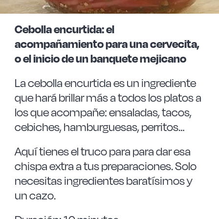
Las Noticias
Cebolla encurtida: el
Instrucciones de seguridad
acompañamiento para una cervecita,
o el inicio de un banquete mejicano
FAQ
La cebolla encurtida es un ingrediente
que hará brillar más a todos los platos a
Contacto
los que acompañe: ensaladas, tacos,
cebiches, hamburguesas, perritos…
Aquí tienes el truco para para dar esa
chispa extra a tus preparaciones. Solo
necesitas ingredientes baratísimos y
un cazo.