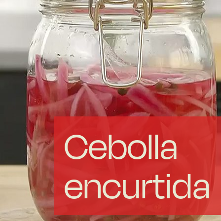
Acero forjado
Borosilicato
Más Menaje
Sostenibles
Cebolla
Somos Cooperativa
encurtida
Cocinando