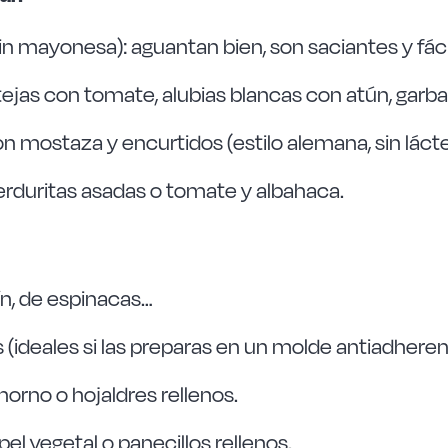
sin mayonesa): aguantan bien, son saciantes y fác
tejas con tomate, alubias blancas con atún, gar
n mostaza y encurtidos (estilo alemana, sin lácte
rduritas asadas o tomate y albahaca.
cín, de espinacas…
s (ideales si las preparas en un molde antiadher
orno o hojaldres rellenos.
l vegetal o panecillos rellenos.