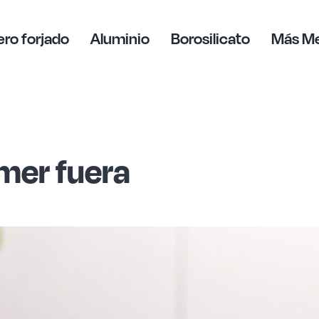
ro forjado
Aluminio
Borosilicato
Más M
omer fuera