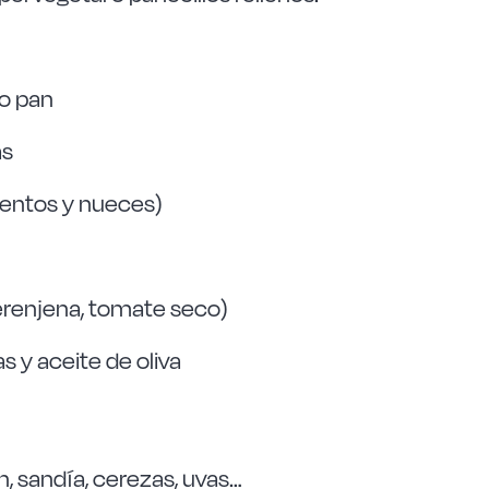
 o pan
as
ntos y nueces)
erenjena, tomate seco)
 y aceite de oliva
n, sandía, cerezas, uvas…