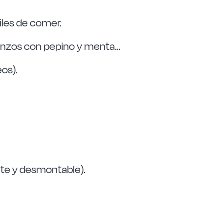
iles de comer.
banzos con pepino y menta…
os).
ente y desmontable).