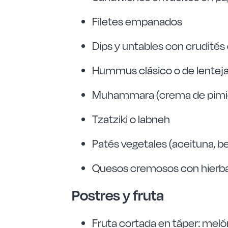
Filetes empanados
Dips y untables con crudités
Hummus clásico o de lentej
Muhammara (crema de pimie
Tzatziki o labneh
Patés vegetales (aceituna, b
Quesos cremosos con hierbas
Postres y fruta
Fruta cortada en táper: meló