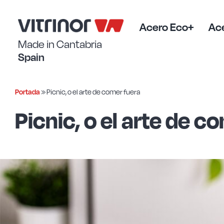
Saltar
al
contenido
Acero Eco+
Ace
Made in Cantabria
Spain
Portada
»
Picnic, o el arte de comer fuera
Picnic, o el arte de c