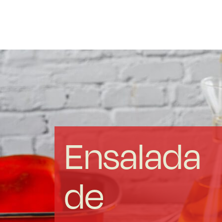
Acero forjado
Borosilicato
Más Menaje
Sostenibles
Ensalada
Somos Cooperativa
de
Cocinando