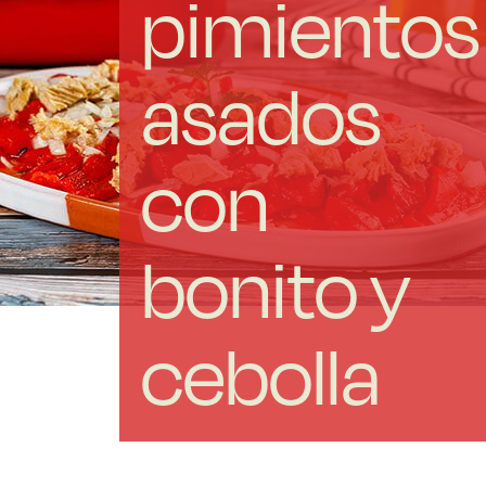
pimientos
Las Noticias
asados
Instrucciones de seguridad
FAQ
con
Contacto
bonito y
cebolla