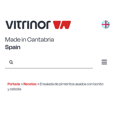
Saltar
al
contenido
Made in Cantabria
Spain
Buscar:
Togg
Navi
Aluminio estampado
Portada
»
Recetas
»
Ensalada de pimientos asados con bonito
y cebolla
Aluminio forjado
Acero Eco+