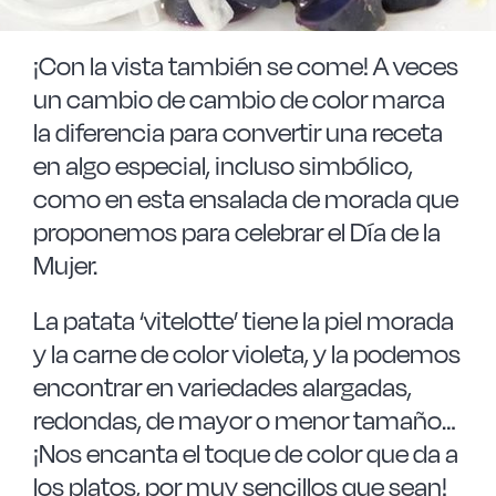
Las Noticias
¡Con la vista también se come! A veces
Instrucciones de seguridad
un cambio de cambio de color marca
la diferencia para convertir una receta
FAQ
en algo especial, incluso simbólico,
como en esta ensalada de morada que
proponemos para celebrar el Día de la
Contacto
Mujer.
La patata ‘vitelotte’ tiene la piel morada
y la carne de color violeta, y la podemos
encontrar en variedades alargadas,
redondas, de mayor o menor tamaño…
¡Nos encanta el toque de color que da a
los platos, por muy sencillos que sean!