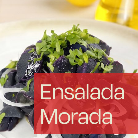
Acero forjado
Borosilicato
Más Menaje
Sostenibles
Ensalada
Somos Cooperativa
Morada
Cocinando