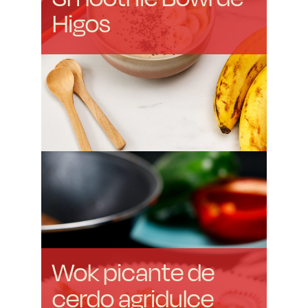
Higos
Wok picante de
cerdo agridulce