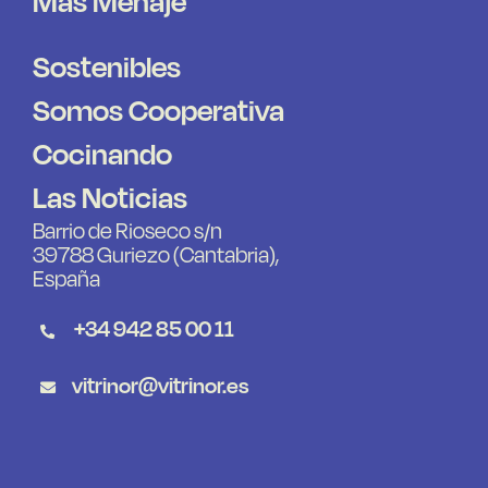
Más Menaje
Sostenibles
Somos Cooperativa
Cocinando
Las Noticias
Barrio de Rioseco s/n
39788 Guriezo (Cantabria),
España
+34 942 85 00 11
vitrinor@vitrinor.es