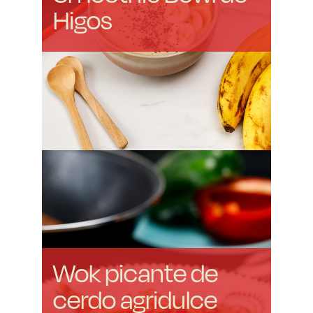
Higos
Wok picante de
cerdo agridulce