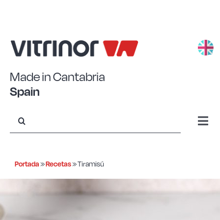
Saltar
al
contenido
Made in Cantabria
Spain
Buscar:
Togg
Navi
Aluminio estampado
Portada
»
Recetas
»
Tiramisú
Aluminio forjado
Acero Eco+