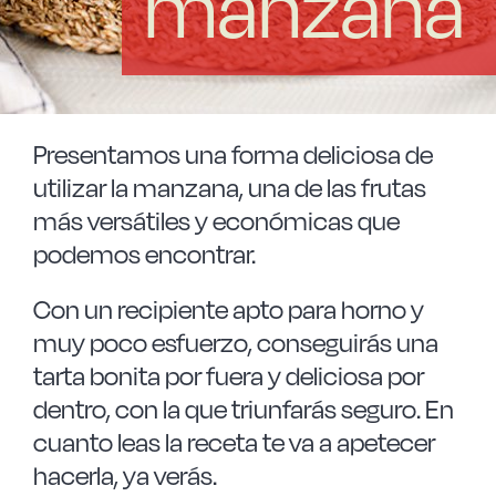
manzana
Las Noticias
Instrucciones de seguridad
Presentamos una forma deliciosa de
FAQ
utilizar la manzana, una de las frutas
más versátiles y económicas que
Contacto
podemos encontrar.
Con un recipiente apto para horno y
muy poco esfuerzo, conseguirás una
tarta bonita por fuera y deliciosa por
dentro, con la que triunfarás seguro. En
cuanto leas la receta te va a apetecer
hacerla, ya verás.