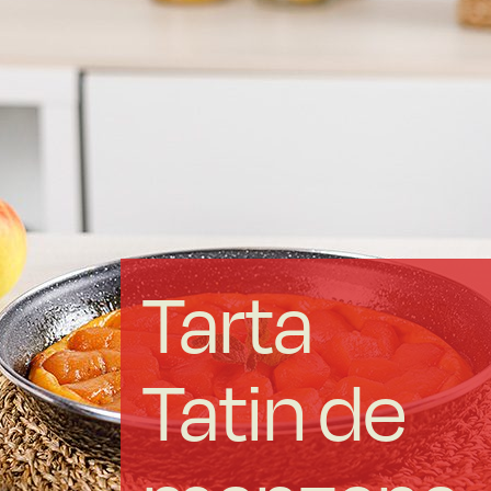
Acero forjado
Borosilicato
Más Menaje
Sostenibles
Tarta
Somos Cooperativa
Tatin de
Cocinando