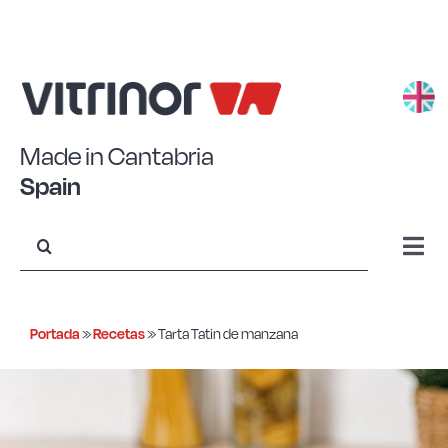
Saltar
al
contenido
Made in Cantabria
Spain
Buscar:
Togg
Navi
Aluminio estampado
Portada
»
Recetas
»
Tarta Tatin de manzana
Aluminio forjado
Acero Eco+