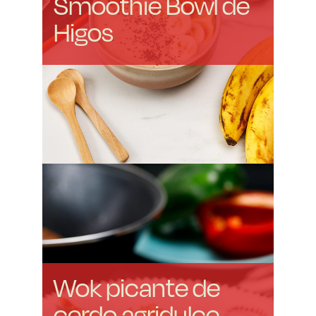
Smoothie Bowl de
Higos
Wok picante de
cerdo agridulce