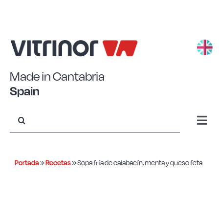
Saltar
al
contenido
Made in Cantabria
Spain
Buscar:
Togg
Navi
Aluminio estampado
Portada
»
Recetas
»
Sopa fría de calabacín, menta y queso feta
Aluminio forjado
Acero Eco+