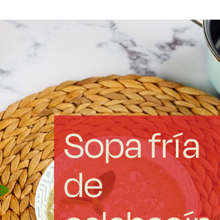
Acero forjado
Borosilicato
Más Menaje
Sostenibles
Sopa fría
Somos Cooperativa
de
Cocinando