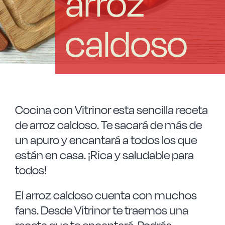
arroz
Las Noticias
caldoso
Instrucciones de seguridad
FAQ
Contacto
Cocina con Vitrinor esta sencilla receta
de arroz caldoso. Te sacará de más de
un apuro y encantará a todos los que
están en casa. ¡Rica y saludable para
todos!
El arroz caldoso cuenta con muchos
fans. Desde Vitrinor te traemos una