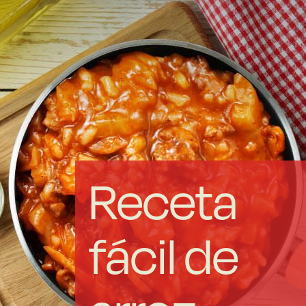
Acero forjado
Borosilicato
Más Menaje
Sostenibles
Receta
Somos Cooperativa
fácil de
Cocinando