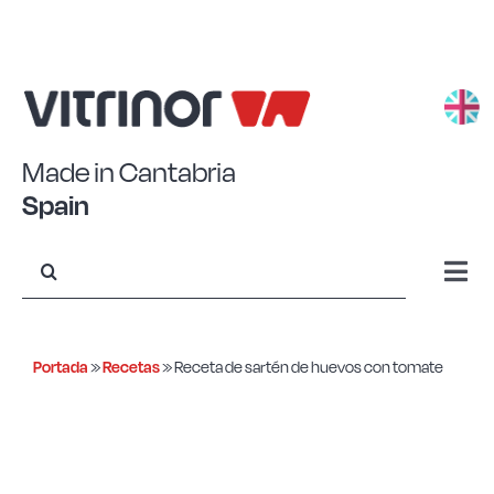
Saltar
al
contenido
Made in Cantabria
Spain
Buscar:
Togg
Navi
Aluminio estampado
Portada
»
Recetas
»
Receta de sartén de huevos con tomate
Aluminio forjado
Acero Eco+