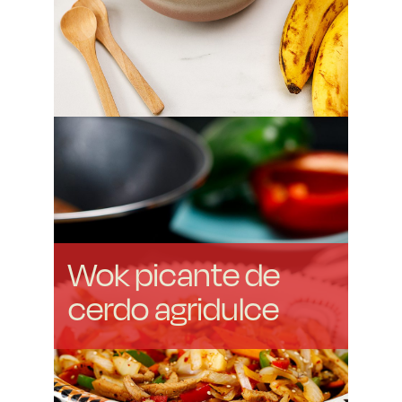
Wok picante de
cerdo agridulce