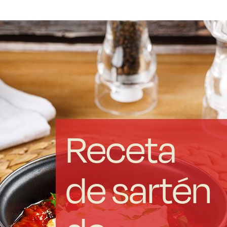
Acero forjado
Borosilicato
Más Menaje
Sostenibles
Receta
Somos Cooperativa
de sartén
Cocinando