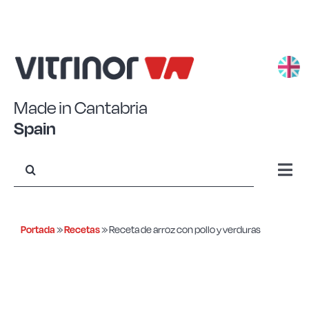
Saltar
al
contenido
Made in Cantabria
Spain
Buscar:
Togg
Navi
Aluminio estampado
Portada
»
Recetas
»
Receta de arroz con pollo y verduras
Aluminio forjado
Acero Eco+