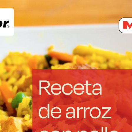
Acero forjado
Borosilicato
Más Menaje
Sostenibles
Receta
Somos Cooperativa
de arroz
Cocinando