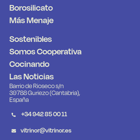
Borosilicato
Más Menaje
Sostenibles
Somos Cooperativa
Cocinando
Las Noticias
Barrio de Rioseco s/n
39788 Guriezo (Cantabria),
España
+34 942 85 00 11
vitrinor@vitrinor.es