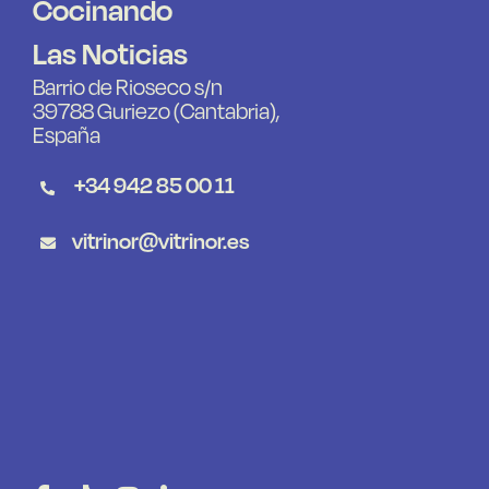
Cocinando
Las Noticias
Barrio de Rioseco s/n
39788 Guriezo (Cantabria),
España
+34 942 85 00 11
vitrinor@vitrinor.es