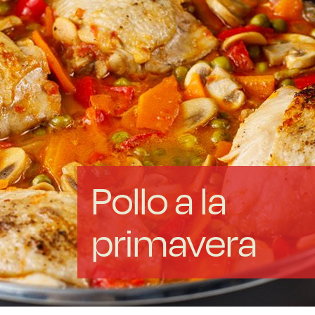
Acero forjado
Borosilicato
Más Menaje
Sostenibles
Pollo a la
primavera
Somos Cooperativa
Cocinando