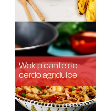
Wok picante de
cerdo agridulce