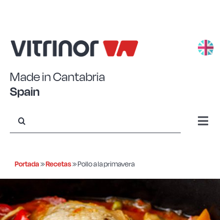
Saltar
al
contenido
Made in Cantabria
Spain
Buscar:
Togg
Navi
Aluminio estampado
Portada
»
Recetas
»
Pollo a la primavera
Aluminio forjado
Acero Eco+