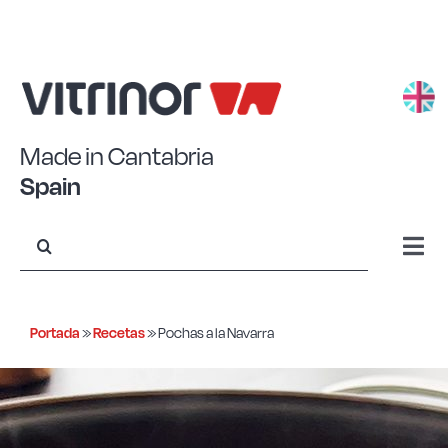
Saltar
al
contenido
Made in Cantabria
Spain
Buscar:
Togg
Navi
Aluminio estampado
Portada
»
Recetas
»
Pochas a la Navarra
Aluminio forjado
Acero Eco+