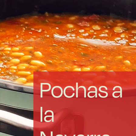
Acero forjado
Borosilicato
Más Menaje
Sostenibles
Pochas a
Somos Cooperativa
la
Cocinando