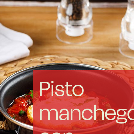
Acero forjado
Borosilicato
Más Menaje
Sostenibles
Pisto
Somos Cooperativa
mancheg
Cocinando