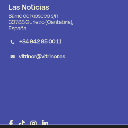
Las Noticias
Barrio de Rioseco s/n
39788 Guriezo (Cantabria),
España
+34 942 85 00 11
vitrinor@vitrinor.es