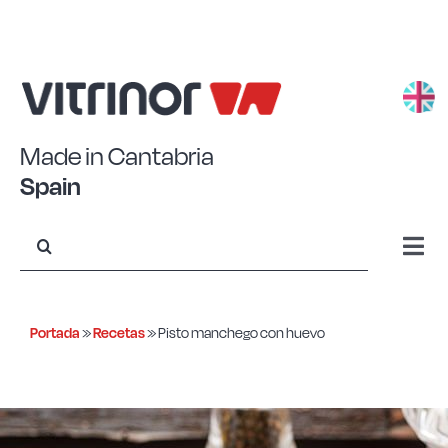
Saltar
al
contenido
Made in Cantabria
Spain
Buscar:
Togg
Navi
Aluminio estampado
Portada
»
Recetas
»
Pisto manchego con huevo
Aluminio forjado
Acero Eco+