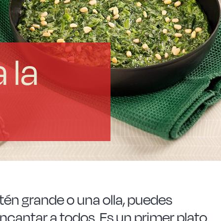
 la
tén grande o una olla, puedes
encantar a todos. Es un primer plato