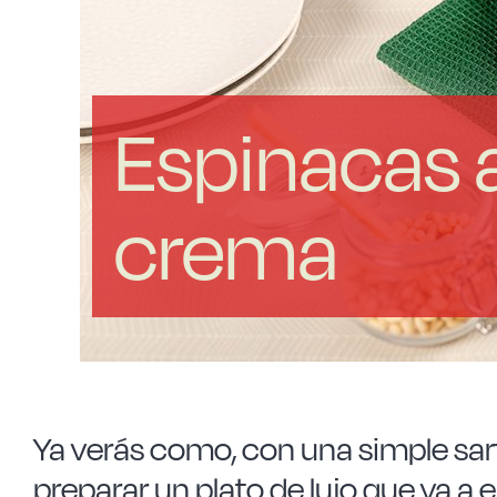
Espinacas a
crema
Ya verás como, con una simple sar
preparar un plato de lujo que va a 