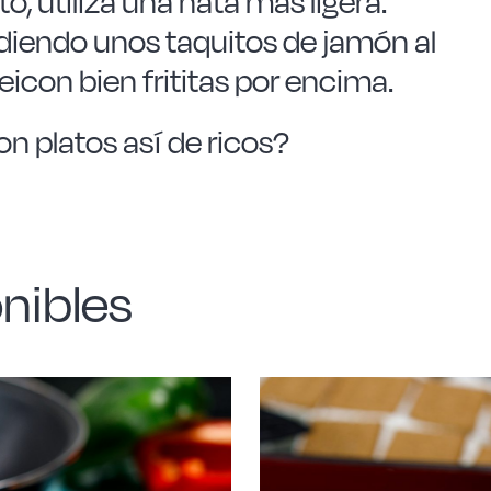
to, utiliza una nata más ligera.
iendo unos taquitos de jamón al
eicon bien frititas por encima.
n platos así de ricos?
nibles