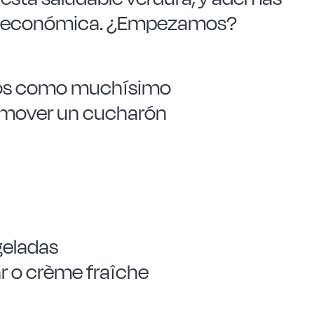
uy económica. ¿Empezamos?
tos como muchísimo
 remover un cucharón
geladas
r o crème fraîche