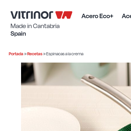
Saltar
al
contenido
Acero Eco+
Ace
Made in Cantabria
Spain
Portada
»
Recetas
»
Espinacas a la crema