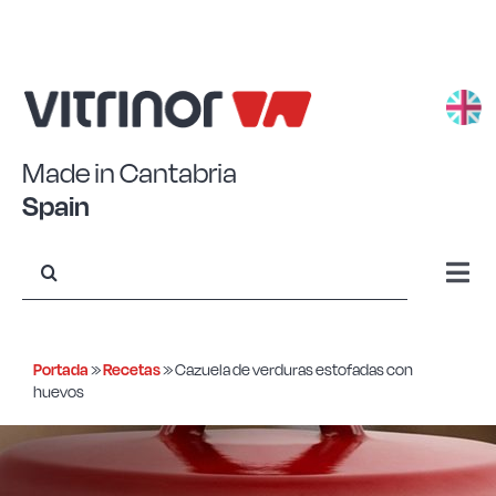
Saltar
al
contenido
Made in Cantabria
Spain
Buscar:
Togg
Navi
Aluminio estampado
Portada
»
Recetas
»
Cazuela de verduras estofadas con
huevos
Aluminio forjado
Acero Eco+