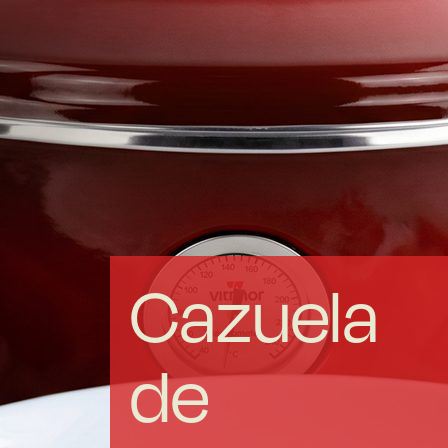
Acero forjado
Borosilicato
Más Menaje
Sostenibles
Cazuela
Somos Cooperativa
de
Cocinando