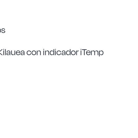
os
ilauea con indicador iTemp