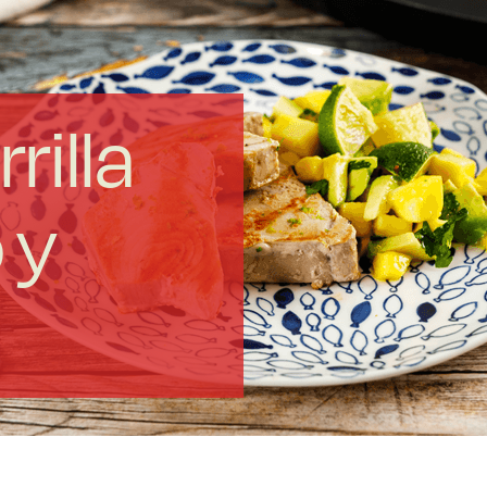
rilla
 y