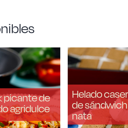
nibles
Helado case
 picante de
de sándwich
do agridulce
nata