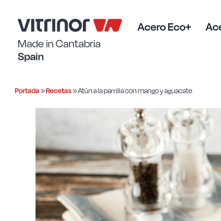
Saltar
al
contenido
Acero Eco+
Ace
Made in Cantabria
Spain
Portada
»
Recetas
»
Atún a la parrilla con mango y aguacate