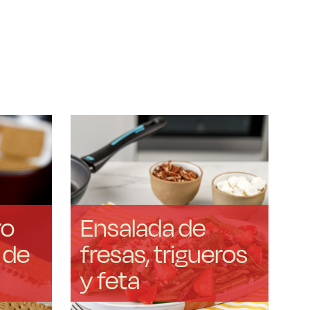
ro
Ensalada de
 de
fresas, trigueros
y feta