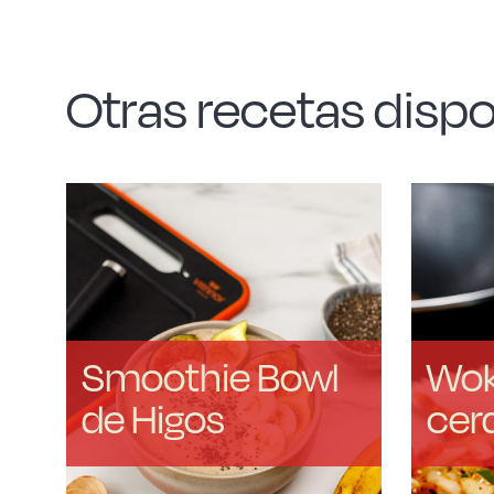
Otras recetas dispo
Smoothie Bowl
Wok
de Higos
cer