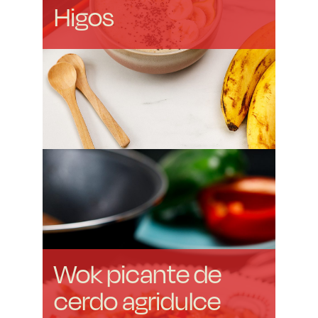
Higos
Wok picante de
cerdo agridulce