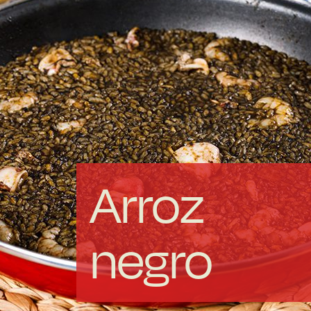
Acero forjado
Borosilicato
Más Menaje
Sostenibles
Arroz
Somos Cooperativa
negro
Cocinando