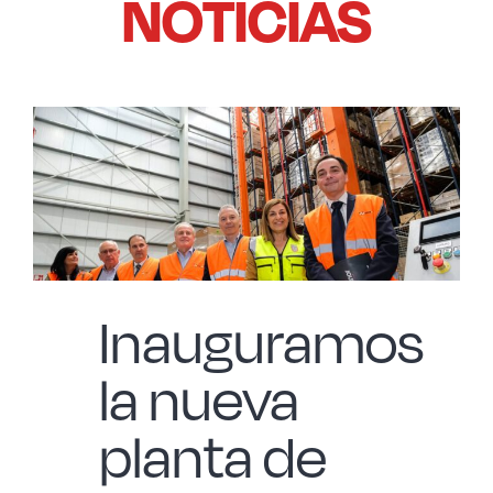
NOTICIAS
Acero forjado
Borosilicato
Más Menaje
Sostenibles
Inauguramos
Somos Cooperativa
la nueva
Cocinando
planta de