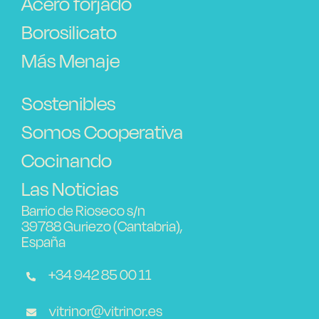
Acero forjado
Borosilicato
Más Menaje
Sostenibles
Somos Cooperativa
Cocinando
Las Noticias
Barrio de Rioseco s/n
39788 Guriezo (Cantabria),
España
+34 942 85 00 11
vitrinor@vitrinor.es