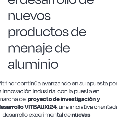
nuevos
productos de
menaje de
aluminio
Vitrinor continúa avanzando en su apuesta po
a innovación industrial con la puesta en
marcha del
proyecto de investigación y
desarrollo VITBAUXI24
, una iniciativa orientad
l desarrollo experimental de
nuevas