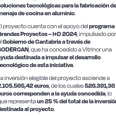
soluciones tecnológicas para la fabricación d
menaje de cocina en aluminio
.
El proyecto cuenta con el apoyo del
programa
Grandes Proyectos – I+D 2024
, impulsado por
l
Gobierno de Cantabria a través de
SODERCAN
, que ha concedido a Vitrinor una
yuda destinada a impulsar el desarrollo
ecnológico de esta iniciativa
.
a inversión elegible del proyecto asciende a
2.105.565,42 euros
, de los cuales
526.391,36
euros corresponden a la ayuda concedida
, lo
que representa
un 25 % del total de la inversió
destinada al proyecto
.