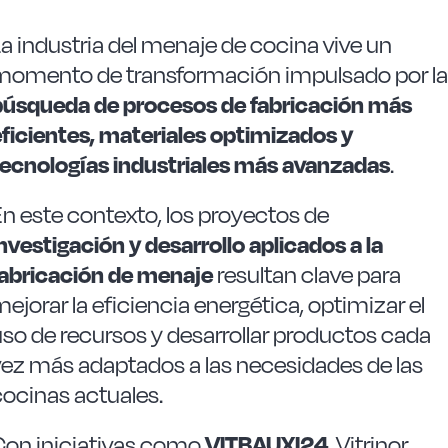
a industria del menaje de cocina vive un
momento de transformación impulsado por la
búsqueda de procesos de fabricación más
eficientes, materiales optimizados y
tecnologías industriales más avanzadas
.
n este contexto, los proyectos de
nvestigación y desarrollo aplicados a la
fabricación de menaje
resultan clave para
ejorar la eficiencia energética, optimizar el
uso de recursos y desarrollar productos cada
vez más adaptados a las necesidades de las
cocinas actuales.
Con iniciativas como
VITBAUXI24
, Vitrinor