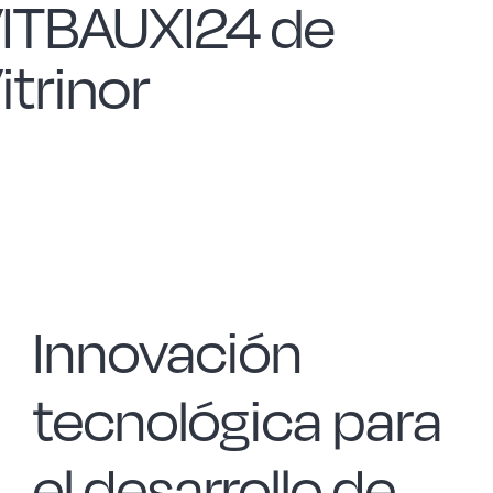
ITBAUXI24 de
Las Noticias
itrinor
Instrucciones de seguridad
FAQ
Contacto
Innovación
tecnológica para
el desarrollo de