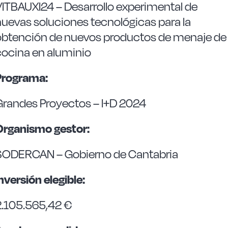
VITBAUXI24 – Desarrollo experimental de
nuevas soluciones tecnológicas para la
obtención de nuevos productos de menaje de
cocina en aluminio
Programa:
Grandes Proyectos – I+D 2024
Organismo gestor:
SODERCAN – Gobierno de Cantabria
nversión elegible:
2.105.565,42 €