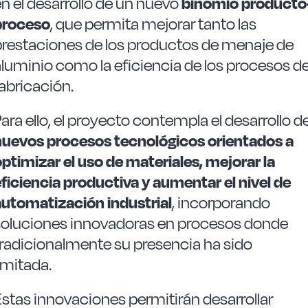
n el desarrollo de un nuevo
binomio producto
proceso
, que permita mejorar tanto las
prestaciones de los productos de menaje de
aluminio como la eficiencia de los procesos d
abricación.
ara ello, el proyecto contempla el desarrollo d
nuevos procesos tecnológicos orientados a
ptimizar el uso de materiales, mejorar la
ficiencia productiva y aumentar el nivel de
automatización industrial
, incorporando
soluciones innovadoras en procesos donde
tradicionalmente su presencia ha sido
imitada.
stas innovaciones permitirán desarrollar