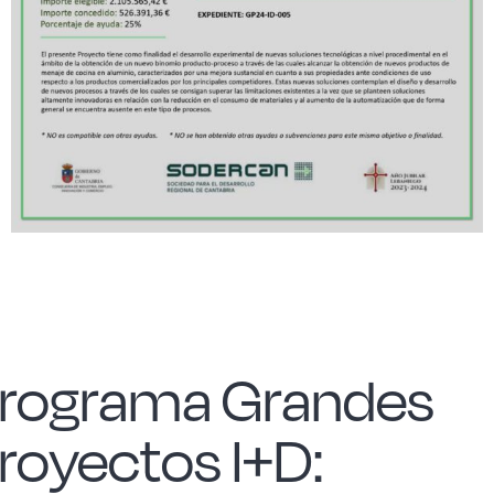
Acero forjado
Borosilicato
Más Menaje
Sostenibles
Somos Cooperativa
rograma Grandes
Cocinando
royectos I+D: