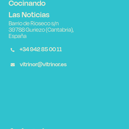
Cocinando
Las Noticias
Barrio de Rioseco s/n
39788 Guriezo (Cantabria),
España
+34 942 85 00 11
vitrinor@vitrinor.es