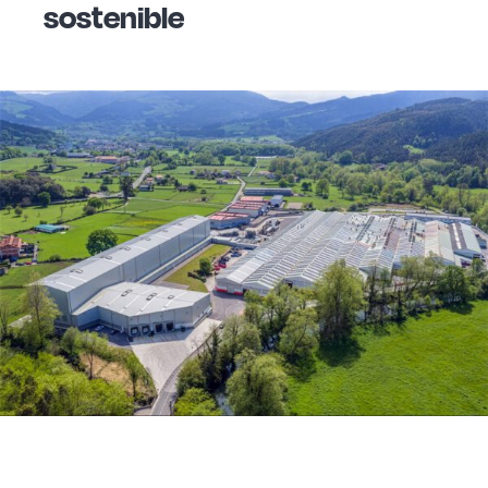
sostenible
Acero forjado
Borosilicato
Más Menaje
Sostenibles
Somos Cooperativa
Cocinando