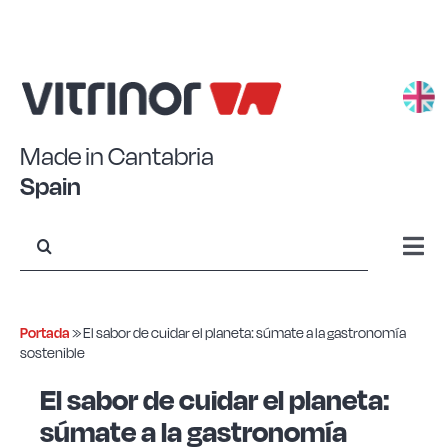
Saltar
al
contenido
Made in Cantabria
Spain
Buscar:
Togg
Navi
Aluminio estampado
Portada
»
El sabor de cuidar el planeta: súmate a la gastronomía
sostenible
Aluminio forjado
El sabor de cuidar el planeta:
súmate a la gastronomía
Acero Eco+