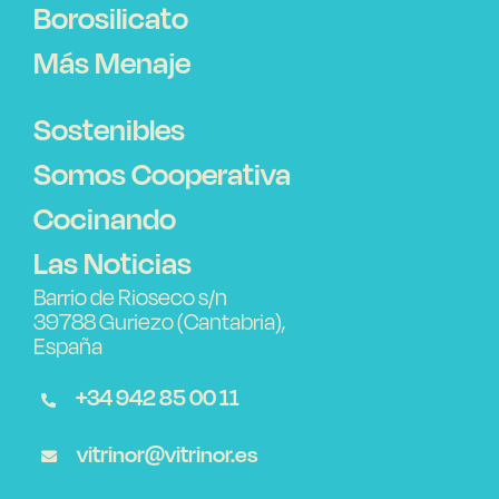
Borosilicato
Más Menaje
Sostenibles
Somos Cooperativa
Cocinando
Las Noticias
Barrio de Rioseco s/n
39788 Guriezo (Cantabria),
España
+34 942 85 00 11
vitrinor@vitrinor.es