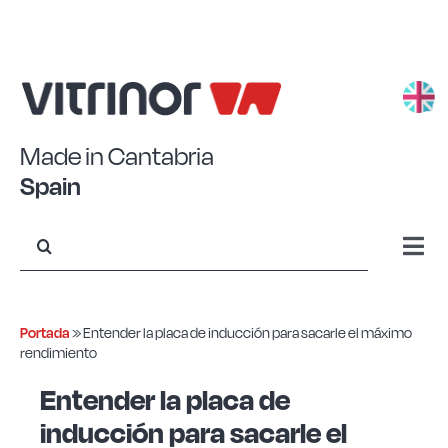
Saltar
al
contenido
Made in Cantabria
Spain
Buscar:
Togg
Navi
Aluminio estampado
Portada
»
Entender la placa de inducción para sacarle el máximo
rendimiento
Aluminio forjado
Entender la placa de
inducción para sacarle el
Acero Eco+