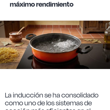
máximo rendimiento
Acero forjado
Borosilicato
Más Menaje
Sostenibles
Somos Cooperativa
La inducción se ha consolidado
Cocinando
como uno de los sistemas de