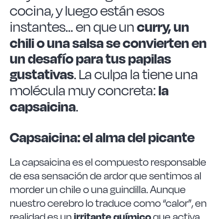
Las Noticias
cocina, y luego están esos
curry, un
instantes… en que un
Instrucciones de seguridad
chili o una salsa se convierten en
un desafío para tus papilas
FAQ
gustativas
. La culpa la tiene una
la
molécula muy concreta:
Contacto
capsaicina
.
Capsaicina: el alma del picante
La capsaicina es el compuesto responsable
de esa sensación de ardor que sentimos al
morder un chile o una guindilla. Aunque
nuestro cerebro lo traduce como “calor”, en
irritante químico
realidad es un
que activa