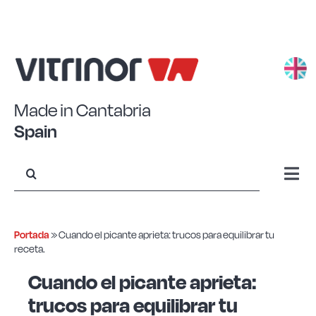
Saltar
al
contenido
Made in Cantabria
Spain
Buscar:
Togg
Navi
Aluminio estampado
Portada
»
Cuando el picante aprieta: trucos para equilibrar tu
receta.
Aluminio forjado
Cuando el picante aprieta:
trucos para equilibrar tu
Acero Eco+