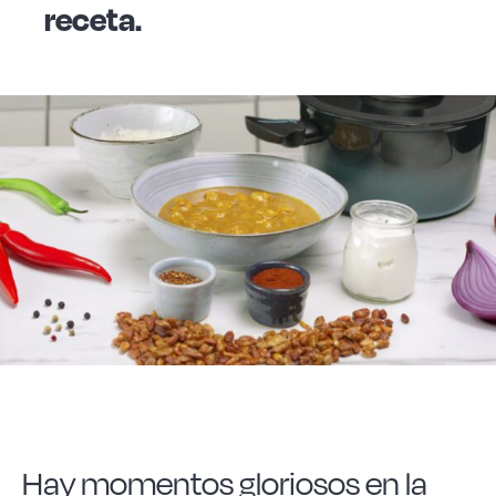
receta.
Acero forjado
Borosilicato
Más Menaje
Sostenibles
Somos Cooperativa
Cocinando
Hay momentos gloriosos en la