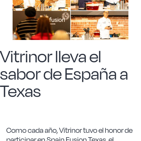
Acero forjado
Borosilicato
Vitrinor lleva el
Más Menaje
sabor de España a
Sostenibles
Texas
Somos Cooperativa
Cocinando
Como cada año, Vitrinor tuvo el honor de
participar en
Spain Fusion Texas
, el