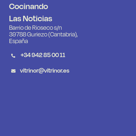
Cocinando
Las Noticias
Barrio de Rioseco s/n
39788 Guriezo (Cantabria),
España
+34 942 85 00 11
vitrinor@vitrinor.es