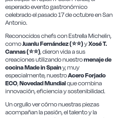
Las Noticias
esperado evento gastronómico
celebrado el pasado 17 de octubre en San
Instrucciones de seguridad
Antonio.
Reconocidos chefs con Estrella Michelin,
FAQ
como
Juanlu Fernández (⭐⭐)
y
Xosé T.
Cannas (⭐⭐)
, dieron vida a sus
Contacto
creaciones utilizando nuestro
menaje de
cocina Made in Spain
y, muy
especialmente, nuestro
Acero Forjado
ECO
,
Novedad Mundial
que combina
innovación, eficiencia y sostenibilidad.
Un orgullo ver cómo nuestras piezas
acompañan la pasión, el talento y la