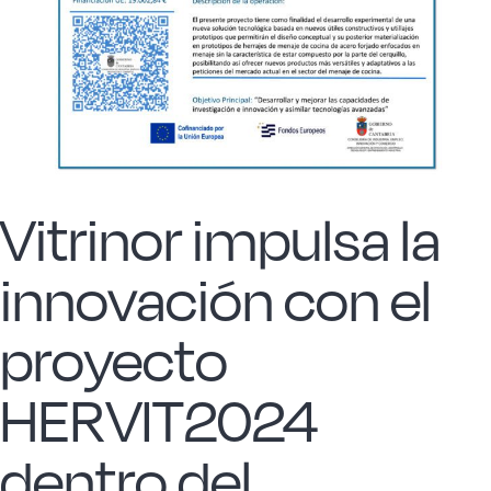
Acero forjado
Borosilicato
Más Menaje
Vitrinor impulsa la
innovación con el
Sostenibles
proyecto
Somos Cooperativa
HERVIT2024
Cocinando
dentro del