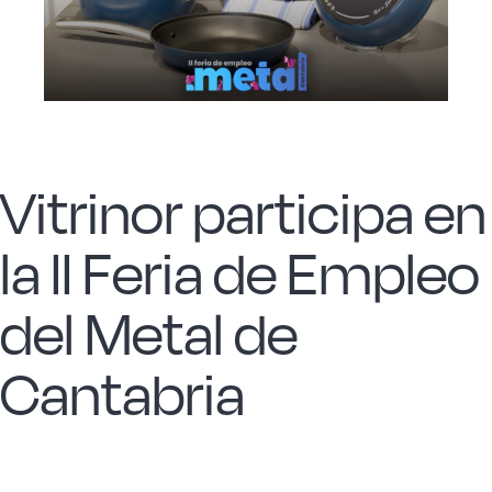
Acero forjado
Borosilicato
Vitrinor participa en
Más Menaje
la II Feria de Empleo
Sostenibles
del Metal de
Somos Cooperativa
Cantabria
Cocinando