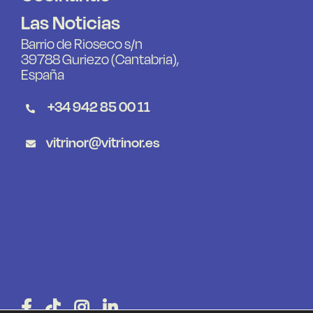
Las Noticias
Barrio de Rioseco s/n
39788 Guriezo (Cantabria),
España
+34 942 85 00 11
vitrinor@vitrinor.es