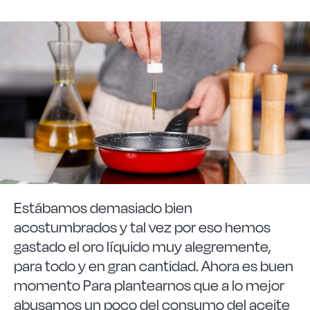
Acero forjado
Borosilicato
Más Menaje
Sostenibles
Estábamos demasiado bien
Somos Cooperativa
acostumbrados y tal vez por eso hemos
gastado el oro líquido muy alegremente,
para todo y en gran cantidad. Ahora es buen
Cocinando
momento Para plantearnos que a lo mejor
abusamos un poco del consumo del aceite