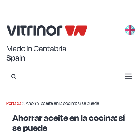
Saltar
al
contenido
Made in Cantabria
Spain
Buscar:
Togg
Navi
Aluminio estampado
Portada
»
Ahorrar aceite en la cocina: sí se puede
Ahorrar aceite en la cocina: sí
Aluminio forjado
se puede
Acero Eco+