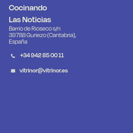
Cocinando
Las Noticias
Barrio de Rioseco s/n
39788 Guriezo (Cantabria),
España
+34 942 85 00 11
vitrinor@vitrinor.es