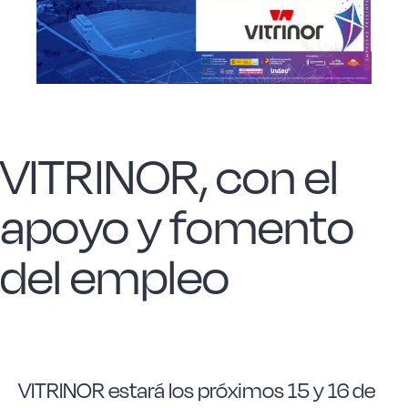
Acero forjado
Borosilicato
VITRINOR, con el
Más Menaje
apoyo y fomento
Sostenibles
del empleo
Somos Cooperativa
Cocinando
VITRINOR estará los próximos 15 y 16 de