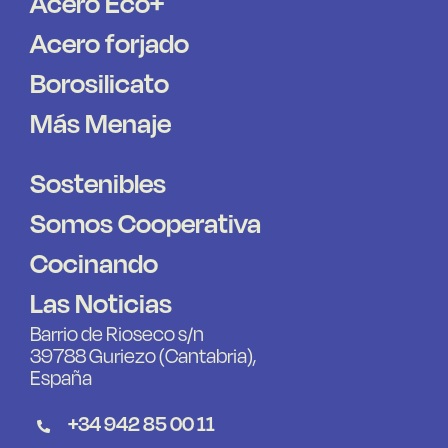
Acero Eco+
Acero forjado
Borosilicato
Más Menaje
Sostenibles
Somos Cooperativa
Cocinando
Las Noticias
Barrio de Rioseco s/n
39788 Guriezo (Cantabria),
España
+34 942 85 00 11