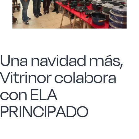
Acero forjado
Borosilicato
Una navidad más,
Más Menaje
Vitrinor colabora
Sostenibles
con ELA
Somos Cooperativa
PRINCIPADO
Cocinando