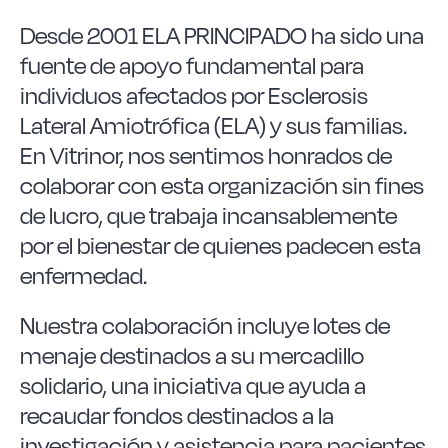
Las Noticias
Desde 2001 ELA PRINCIPADO ha sido una
fuente de apoyo fundamental para
Instrucciones de seguridad
individuos afectados por Esclerosis
Lateral Amiotrófica (ELA) y sus familias.
FAQ
En Vitrinor, nos sentimos honrados de
colaborar con esta organización sin fines
Contacto
de lucro, que trabaja incansablemente
por el bienestar de quienes padecen esta
enfermedad.
Nuestra colaboración incluye lotes de
menaje destinados a su mercadillo
solidario, una iniciativa que ayuda a
recaudar fondos destinados a la
investigación y asistencia para pacientes