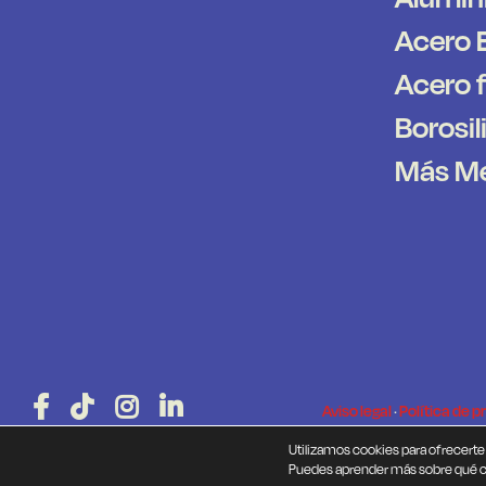
Acero 
Acero 
Borosil
Más M
Aviso legal
·
Política de p
Utilizamos cookies para ofrecerte
Puedes aprender más sobre qué co