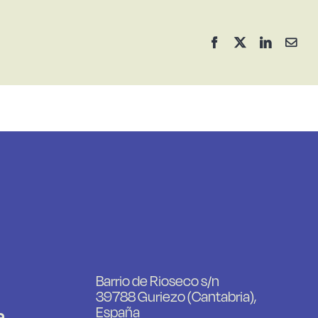
Facebook
X
LinkedIn
Corr
elec
Barrio de Rioseco s/n
39788 Guriezo (Cantabria),
a
España