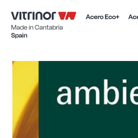
Saltar
al
contenido
Acero Eco+
Ace
Made in Cantabria
Spain