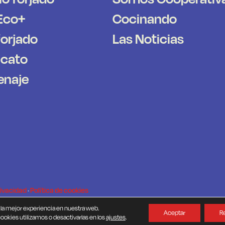
Eco+
Cocinando
forjado
Las Noticias
icato
enaje
rivacidad
·
Política de cookies
 la mejor experiencia en nuestra web.
Aceptar
R
okies utilizamos o desactivarlas en los
ajustes
.