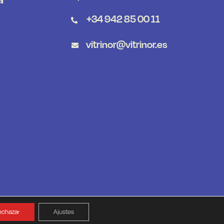
+34 942 85 00 11
vitrinor@vitrinor.es
echazar
Ajustes