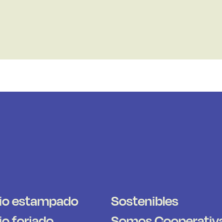
io estampado
Sostenibles
o forjado
Somos Cooperativ