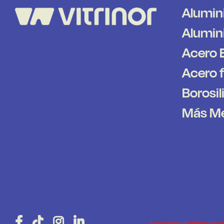
Alumin
Alumini
Acero 
Acero 
Borosil
Más M
Aviso legal
·
Política de p