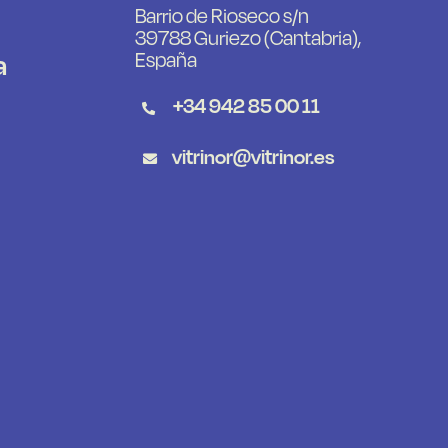
Barrio de Rioseco s/n
39788 Guriezo (Cantabria),
a
España
+34 942 85 00 11
vitrinor@vitrinor.es