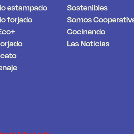
io estampado
Sostenibles
o forjado
Somos Cooperativ
Eco+
Cocinando
forjado
Las Noticias
icato
enaje
rivacidad
·
Política de cookies