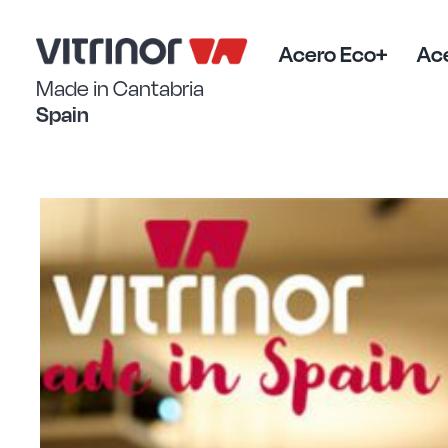
Saltar
al
contenido
Acero Eco+
Ace
Made in Cantabria
Spain