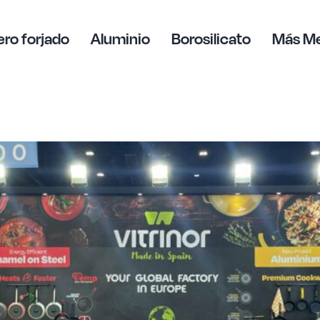
ro forjado
Aluminio
Borosilicato
Más M