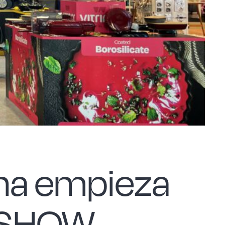
cina empieza
E SHOW