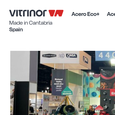
Saltar
al
contenido
Acero Eco+
Ace
Made in Cantabria
Spain