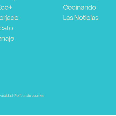
Eco+
Cocinando
orjado
Las Noticias
icato
naje
rivacidad
·
Política de cookies