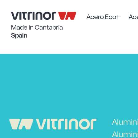
Saltar
al
contenido
Acero Eco+
Ace
Made in Cantabria
Spain
Alumin
Alumini