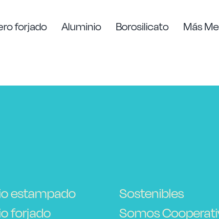
ro forjado
Aluminio
Borosilicato
Más Me
io estampado
Sostenibles
o forjado
Somos Cooperati