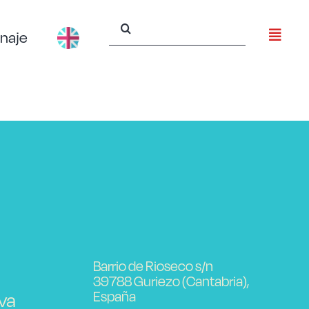
Buscar:
naje
Barrio de Rioseco s/n
39788 Guriezo (Cantabria),
España
va