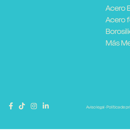
Acero 
Acero f
Borosil
Más Me
Aviso legal
·
Política de p